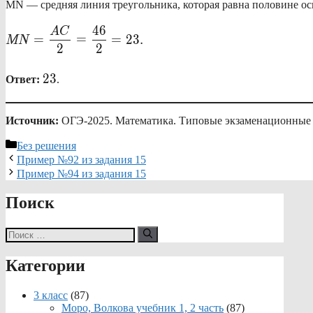
MN — средняя линия треугольника, которая равна половине ос
\displaystyle
46
A
C
=
=
=
23.
MN
MN=\frac{AC}
2
2
{2}=\frac{46}
23
{2}=23.
23
Ответ:
.
Источник:
ОГЭ-2025. Математика. Типовые экзаменационные ва
Рубрики
Без решения
Пример №92 из задания 15
Пример №94 из задания 15
Поиск
Поиск:
Категории
3 класс
(87)
Моро, Волкова учебник 1, 2 часть
(87)