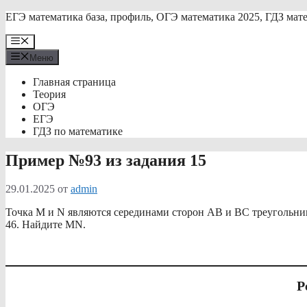
Перейти
ЕГЭ математика база, профиль, ОГЭ математика 2025, ГДЗ мат
к
содержимому
Меню
Меню
Главная страница
Теория
ОГЭ
ЕГЭ
ГДЗ по математике
Пример №93 из задания 15
29.01.2025
от
admin
Точка M и N являются серединами сторон AB и BC треугольник
46. Найдите MN.
Р