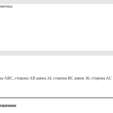
ематика
а ABC, сторона AB равна 24, сторона BC равна 36, сторона AC
ешение