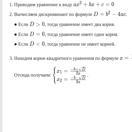
ax^2+bx+c=0
2
+
+
=
0
Приводим уравнение к виду
a
x
b
x
c
D=b^2-
2
=
−
4
Вычисляем дискриминант по формуле
D
b
a
c
.
4ac
\bullet
D>0
∙
>
0
Если
D
, тогда уравнение имеет два корня.
\bullet
D=0
∙
=
0
Если
D
, тогда уравнение имеет один корня.
\bullet
D<0
∙
<
0
Если
D
, тогда уравнение не имеет корней.
\disp
=
Находим корни квадратного уравнения по формуле
x
x=\f
\pm
\displaystyle
{
−
+
b
D
=
x
\sqr
1
2
a
\begin{cases}
Отсюда получаем:
.
−
−
b
D
=
{2a}
x
2
{x_1=\frac{-
2
a
b +
\sqrt{D}}
{2a}} \\
{x_2=\frac{-
b - \sqrt{D}}
{2a}}
\end{cases}