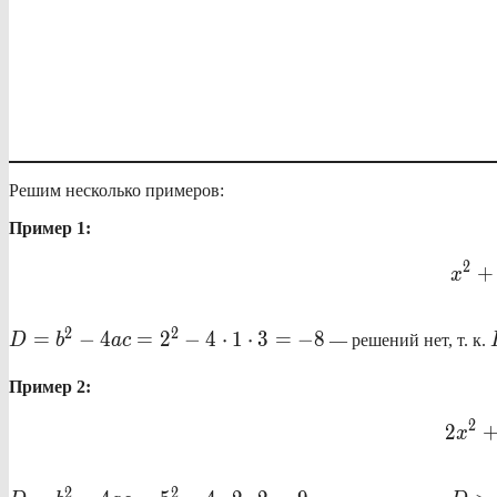
Решим несколько примеров:
Пример 1:
2
+
x
D=b^2-
2
2
=
−
4
=
2
−
4
⋅
1
⋅
3
=
−
8
D
b
a
c
— решений нет, т. к.
4ac=2^2-
4 \cdot 1
Пример 2:
\cdot
2
2
x
3=-8
D=b^2-
D>0
2
2