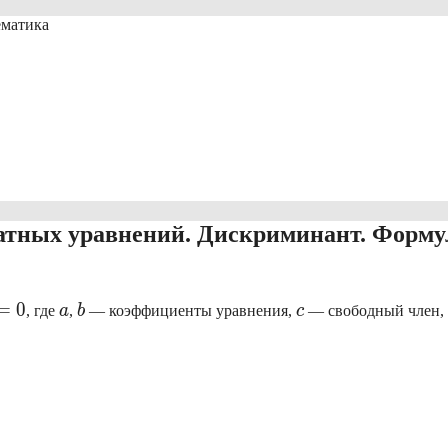
ематика
атных уравнений. Дискриминант. Форму
0
a
b
c
=
0
, где
a
,
b
— коэффициенты уравнения,
c
— свободный член,