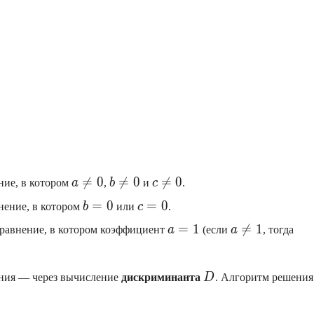
a\neq0
b\neq0
c\neq0

=
0

=
0

=
0
ние, в котором
a
,
b
и
c
.
b=0
c=0
=
0
=
0
нение, в котором
b
или
c
.
a=1
a\neq1
=
1

=
1
равнение, в котором коэффициент
a
(если
a
, тогда
D
ения — через вычисление
дискриминанта
D
. Алгоритм решения