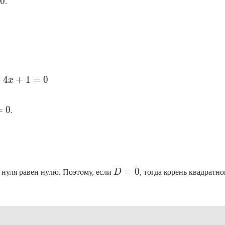
0
.
4x^2+4x+1=0
+
4
+
1
=
0
x
0
=
0
.
D=0
=
0
з нуля равен нулю. Поэтому, если
D
, тогда корень квадратно
e