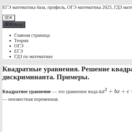
Перейти
ЕГЭ математика база, профиль, ОГЭ математика 2025, ГДЗ мат
к
содержимому
Меню
Меню
Главная страница
Теория
ОГЭ
ЕГЭ
ГДЗ по математике
Квадратные уравнения. Решение квадр
дискриминанта. Примеры.
ax^2+bx+c=
2
+
+
Квадратное уравнение
— это уравнение вида
a
x
b
x
c
— неизвестная переменная.