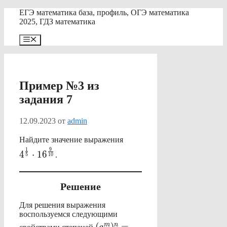
Перейти
ЕГЭ математика база, профиль, ОГЭ математика
к
2025, ГДЗ математика
содержимому
Меню
Пример №3 из
задания 7
12.09.2023
от
admin
\displaystyle
Найдите значение выражения
4^{\frac{1}
1
9
4
⋅
1
6
.
5
10
{5}} \cdot
16^{\frac{9}
{10}}
Решение
Для решения выражения
воспользуемся следующими
(a^m)^n=a^{m+n}
m
n