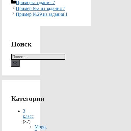
Рубрики
Примеры задания 7
Пример №2 из задания 7
Пример №29 из задания 1
Поиск
Поиск:
Категории
3
класс
(87)
Моро,