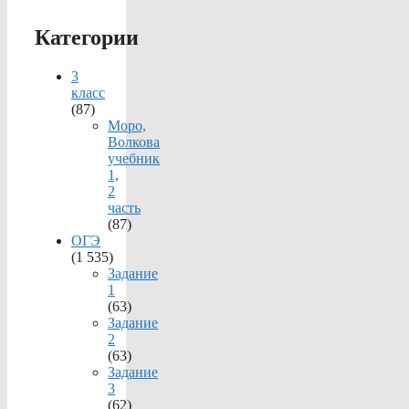
Категории
3
класс
(87)
Моро,
Волкова
учебник
1,
2
часть
(87)
ОГЭ
(1 535)
Задание
1
(63)
Задание
2
(63)
Задание
3
(62)