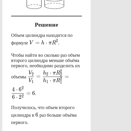
Решение
Объем цилиндра находится по
\displaystyle
2
=
⋅
формуле
V
h
π
R
.
V=h\cdot
\pi R^2
Чтобы найти во сколько раз объем
второго цилиндра меньше объёма
первого, необходимо разделить их
\displaystyle
2
⋅
V
h
π
R
2
2
2
=
=
объемы
\frac{V_2}
2
⋅
V
h
π
R
1
1
1
{V_1}=\frac{h_2\cdot
2
4
⋅
6
\pi R_2^2}{h_1\cdot
=
6
.
2
6
⋅
2
\pi
R_1^2}=\frac{4\cdot
Получилось, что объем второго
6^2}{6\cdot 2^2}=6
6
6
цилиндра в
раз больше объёма
первого.