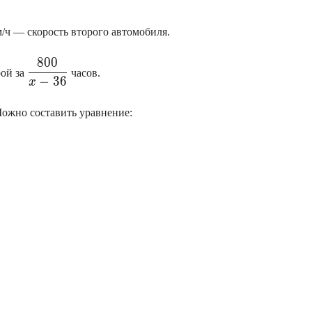
/ч — скорость второго автомобиля.
\displaystyle
800
рой за
часов.
\frac{800}
−
36
x
{x-36}
Можно составить уравнение: