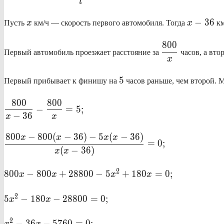
t
{t}
x
x-
−
36
Пусть
x
км/ч — скорость первого автомобиля. Тогда
x
км
36
\displaystyle
800
Первый автомобиль проезжает расстояние за
часов, а вто
\frac{800}
x
{x}
5
5
Первый прибывает к финишу на
часов раньше, чем второй. 
\displaystyle
800
800
−
=
5
;
\frac{800}
−
36
x
x
{x-36}-
\displaystyle
\frac{800}
800
−
800
(
−
36
)
−
5
(
−
36
)
x
x
x
x
=
0
;
\frac{800x-
{x}=5;
(
−
36
)
x
x
800(x-
36)-5x(x-
800x-
2
800
−
800
+
28800
−
5
+
180
=
0
;
x
x
x
x
36)}{x(x-
800x+28800-
36)}=0;
5x^2+180x=0;
5x^2-
2
5
−
180
−
28800
=
0
;
x
x
180x-
28800=0;
x^2-
2
−
36
−
5760
=
0
;