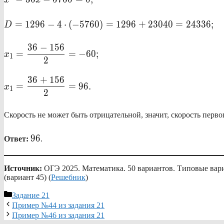
x
x
36x-
5760=0;
D=1296-4 \cdot
=
1296
−
4
⋅
(
−
5760
)
=
1296
+
23040
=
24336
;
D
(-5760)=1296+23040=24336;
\displaystyle
36
−
156
=
=
−
60
;
x
1
x_1=\frac{36-
2
156}{2}=-60;
\displaystyle
36
+
156
=
=
96.
x
1
x_1=\frac{36+156}
2
{2}=96.
Скорость не может быть отрицательной, значит, скорость перв
96
96
Ответ:
.
Источник:
ОГЭ 2025. Математика. 50 вариантов. Типовые вар
(вариант 45) (
Решебник
)
Рубрики
Задание 21
Пример №44 из задания 21
Пример №46 из задания 21