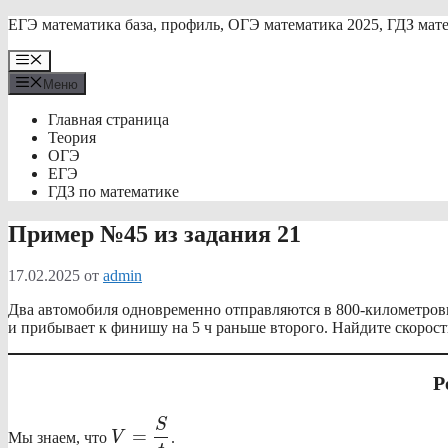
Перейти
ЕГЭ математика база, профиль, ОГЭ математика 2025, ГДЗ мат
к
содержимому
Меню
Меню
Главная страница
Теория
ОГЭ
ЕГЭ
ГДЗ по математике
Пример №45 из задания 21
17.02.2025
от
admin
Два автомобиля одновременно отправляются в 800-километровый
и прибывает к финишу на 5 ч раньше второго. Найдите скорост
Р
\displaystyle
S
=
Мы знаем, что
V
.
V=\frac{S}