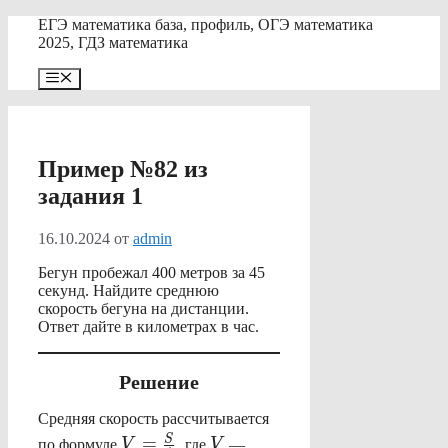
Перейти
ЕГЭ математика база, профиль, ОГЭ математика
к
2025, ГДЗ математика
содержимому
Меню
Пример №82 из
задания 1
16.10.2024
от
admin
Бегун пробежал 400 метров за 45
секунд. Найдите среднюю
скорость бегуна на дистанции.
Ответ дайте в километрах в час.
Решение
Средняя скорость рассчитывается
V=
V
S
=
по формуле
V
, где
V
—