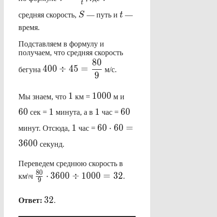
t
\frac{S}
S
t
средняя скорость,
S
— путь и
t
—
{t}
время.
Подставляем в формулу и
получаем, что средняя скорость
\displaystyle
80
400
÷
45
=
бегуна
м/с.
400 \div
9
45=
1
1000
60
\frac{80}
1
1000
Мы знаем, что
км =
м и
{9}
1
1
60
60
1
1
60
сек =
минута, а в
час =
1
60 \cdot
1
60
⋅
60
=
минут. Отсюда,
час =
60=3600
3600
секунд.
Переведем среднюю скорость в
\frac{80}
80
⋅
3600
÷
1000
=
32
км\ч
.
9
{9} \cdot
3600 \div
32
32
Ответ:
.
1000=32