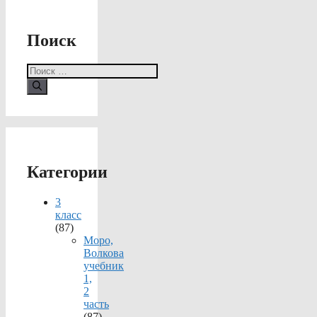
Поиск
Поиск:
Категории
3
класс
(87)
Моро,
Волкова
учебник
1,
2
часть
(87)