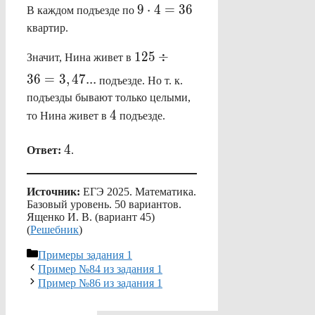
9
9
⋅
4
=
36
В каждом подъезде по
\cdot
квартир.
4=36
125 \div
125
÷
Значит, Нина живет в
36=3,47...
36
=
3
,
47...
подъезде. Но т. к.
подъезды бывают только целыми,
4
4
то Нина живет в
подъезде.
4
4
Ответ:
.
Источник:
ЕГЭ 2025. Математика.
Базовый уровень. 50 вариантов.
Ященко И. В. (вариант 45)
(
Решебник
)
Рубрики
Примеры задания 1
Пример №84 из задания 1
Пример №86 из задания 1