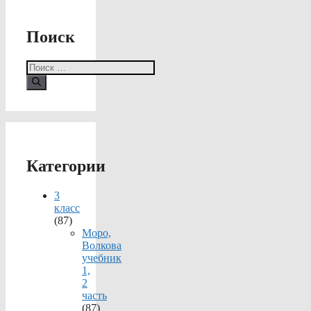
Поиск
Поиск:
Категории
3
класс
(87)
Моро,
Волкова
учебник
1,
2
часть
(87)