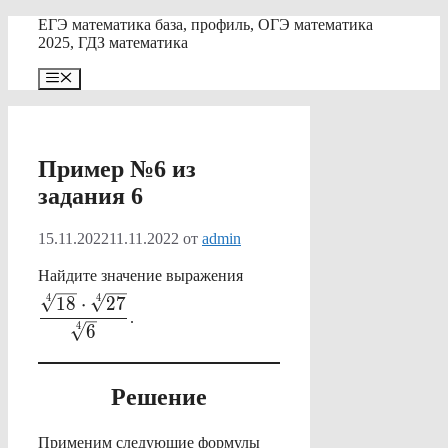
Перейти
ЕГЭ математика база, профиль, ОГЭ математика
к
2025, ГДЗ математика
содержимому
Меню
Пример №6 из
задания 6
15.11.2022
11.11.2022
от
admin
\displaystyle
Найдите значение выражения
\frac{\sqrt[4]
4
4
18
⋅
27
.
{18}\cdot
4
6
\sqrt[4]{27}}
{\sqrt[4]{6}}
Решение
a^n
Применим следующие формулы