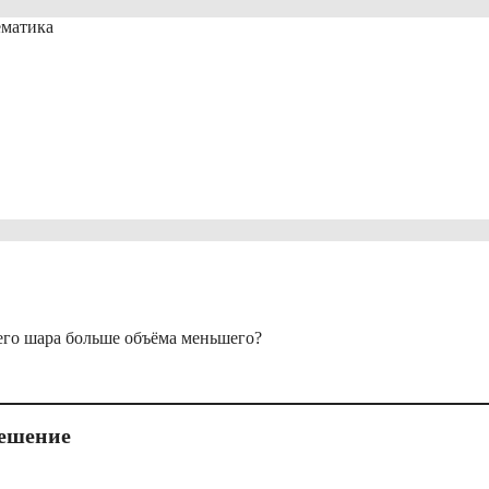
ематика
шего шара больше объёма меньшего?
ешение