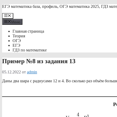
Перейти
ЕГЭ математика база, профиль, ОГЭ математика 2025, ГДЗ мат
к
содержимому
Меню
Меню
Главная страница
Теория
ОГЭ
ЕГЭ
ГДЗ по математике
Пример №8 из задания 13
05.12.2022
от
admin
Даны два шара с радиусами 12 и 4. Во сколько раз объём боль
Р
\displaystyle
4
3