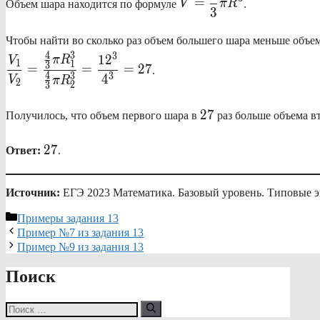
=
Объем шара находится по формуле
V
π
R
.
V=\frac{4}
3
{3}\pi R^3
Чтобы найти во сколько раз объем большего шара меньше объе
4
3
3
1
2
π
R
V
1
1
3
=
=
=
27
.
4
3
3
4
V
π
R
2
2
3
27
27
Получилось, что объем первого шара в
раз больше объема в
27
27
Ответ:
.
Источник:
ЕГЭ 2023 Математика. Базовый уровень. Типовые эк
Рубрики
Примеры задания 13
Пример №7 из задания 13
Пример №9 из задания 13
Поиск
Поиск: