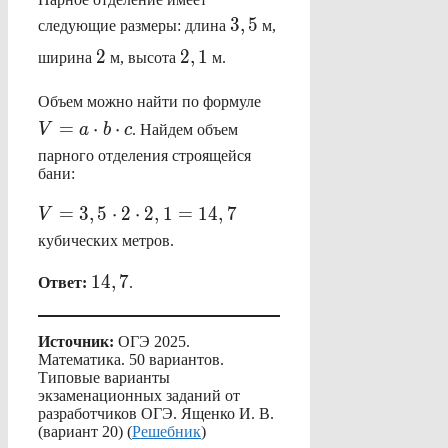
3,5
3
,
5
следующие размеры: длина
м,
2
2,1
2
2
,
1
ширина
м, высота
м.
V=a
Объем можно найти по формуле
\cdot
=
⋅
⋅
V
a
b
c
. Найдем объем
b
парного отделения строящейся
\cdot
бани:
c
V=3,5
=
3
,
5
⋅
2
⋅
2
,
1
=
14
,
7
V
\cdot 2
кубических метров.
\cdot
14,7
2,1=14,7
14
,
7
Ответ:
.
Источник:
ОГЭ 2025.
Математика. 50 вариантов.
Типовые варианты
экзаменационных заданий от
разработчиков ОГЭ. Ященко И. В.
(вариант 20) (
Решебник
)