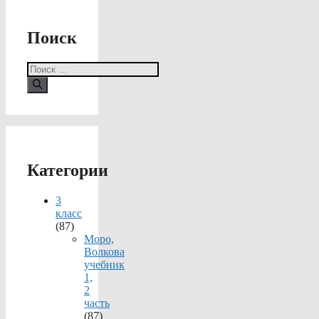
Поиск
Поиск:
Категории
3
класс
(87)
Моро,
Волкова
учебник
1,
2
часть
(87)