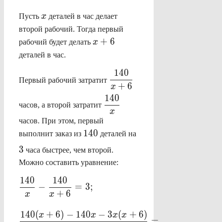
x
Пусть
x
деталей в час делает
второй рабочий. Тогда первый
x+6
+
6
рабочий будет делать
x
деталей в час.
\displaystyle
140
Первый рабочий затратит
\frac{140}
+
6
x
{x+6}
\displaystyle
140
часов, а второй затратит
\frac{140}
x
{x}
часов. При этом, первый
140
3
140
выполнит заказ из
деталей на
3
часа быстрее, чем второй.
Можно составить уравнение:
\displaystyle
140
140
−
=
3
;
\frac{140}
+
6
x
x
{x}-
\displaystyle
\frac{140}
140
(
+
6
)
−
140
−
3
(
+
6
)
x
x
x
x
=