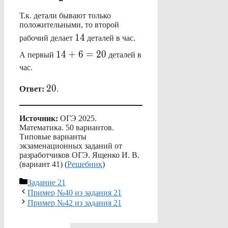
{2}=14.
Т.к. детали бывают только
положительными, то второй
14
14
рабочий делает
деталей в час.
14+6=20
14
+
6
=
20
А первый
деталей в
час.
20
20
Ответ:
.
Источник:
ОГЭ 2025.
Математика. 50 вариантов.
Типовые варианты
экзаменационных заданий от
разработчиков ОГЭ. Ященко И. В.
(вариант 41) (
Решебник
)
Рубрики
Задание 21
Пример №40 из задания 21
Пример №42 из задания 21